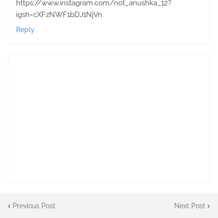
https://www.instagram.com/not_anushka_12?
igsh=cXFzNWF1bDJ1NjVn
Reply
Previous Post
Next Post