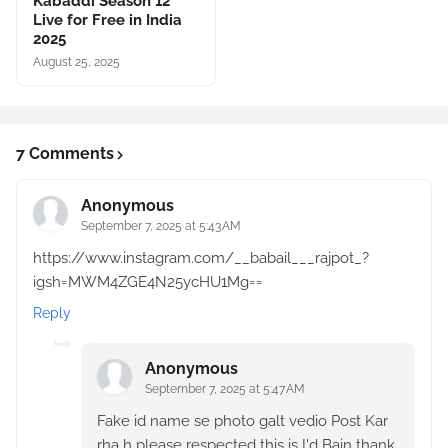
Kabaddi Season 12
Live for Free in India
2025
August 25, 2025
7 Comments
Anonymous
September 7, 2025 at 5:43 AM
https://www.instagram.com/__babail___rajpot_?
igsh=MWM4ZGE4N25ycHU1Mg==
Reply
Anonymous
September 7, 2025 at 5:47 AM
Fake id name se photo galt vedio Post Kar
rha h please respected this is I'd Bain thank